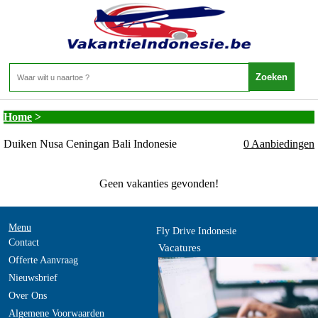
Indonesie - Duikvakantie Indonesie Bali - Duiken
Nusa Ceningan Bali Indonesie
Home
>
Duiken Nusa Ceningan Bali Indonesie
0 Aanbiedingen
Geen vakanties gevonden!
Menu
Fly Drive Indonesie
Contact
Vacatures
Offerte Aanvraag
Nieuwsbrief
Over Ons
Algemene Voorwaarden