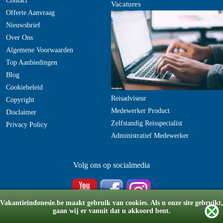
Contact
Vacatures
Offerte Aanvraag
Nieuwsbrief
Over Ons
Algemene Voorwaarden
Top Aanbiedingen
Blog
Cookiebeleid
Reisadviseur
Copyright
Medewerker Product
Disclaimer
Zelfstandig Reisspecialist
Privacy Policy
Administratief Medewerker
Volg ons op socialmedia
Vakantieindonesie.be maakt gebruik van cookies. Als u onze site gebruikt,
gaan wij er vanuit dat u akkoord bent.
© Copyright 2008-2026 vakantieindonesie.be
v6.20220705