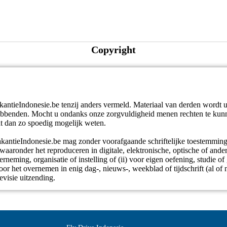
Copyright
akantieIndonesie.be tenzij anders vermeld. Materiaal van derden wordt u
bbenden. Mocht u ondanks onze zorgvuldigheid menen rechten te kunn
at dan zo spoedig mogelijk weten.
VakantieIndonesie.be mag zonder voorafgaande schriftelijke toestemmi
aaronder het reproduceren in digitale, elektronische, optische of ande
rneming, organisatie of instelling of (ii) voor eigen oefening, studie of 
voor het overnemen in enig dag-, nieuws-, weekblad of tijdschrift (al of n
levisie uitzending.