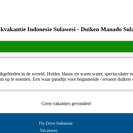
ikvakantie Indonesie Sulawesi - Duiken Manado Sul
ikgebieden in de wereld. Helder, blauw en warm water, spectaculaire wa
l om op te noemen. Een waar paradijs voor beginnende / ervaren duikers
Geen vakanties gevonden!
Fly Drive Indonesie
Vacatures