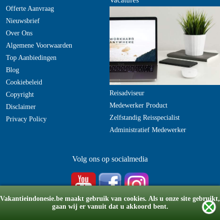
Vacatures
Offerte Aanvraag
Nieuwsbrief
Over Ons
Algemene Voorwaarden
Top Aanbiedingen
Blog
Cookiebeleid
Reisadviseur
Copyright
Medewerker Product
Disclaimer
Zelfstandig Reisspecialist
Privacy Policy
Administratief Medewerker
Volg ons op socialmedia
Vakantieindonesie.be maakt gebruik van cookies. Als u onze site gebruikt,
gaan wij er vanuit dat u akkoord bent.
© Copyright 2008-2026 vakantieindonesie.be
v6.20220705