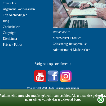
Over Ons
Algemene Voorwaarden
Top Aanbiedingen
Blog
Cookiebeleid
Reisadviseur
Copyright
Medewerker Product
Disclaimer
Zelfstandig Reisspecialist
Privacy Policy
Administratief Medewerker
Volg ons op socialmedia
© Copyright 2008-2026 vakantieindonesie.be
v6.20220705
Vakantieindonesie.be maakt gebruik van cookies. Als u onze site gebruikt,
gaan wij er vanuit dat u akkoord bent.