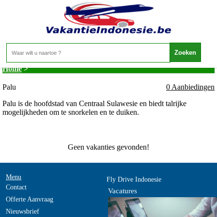
Indonesie - Sulawesi - Palu
Home
>
Palu
0 Aanbiedingen
Palu is de hoofdstad van Centraal Sulawesie en biedt talrijke
mogelijkheden om te snorkelen en te duiken.
Geen vakanties gevonden!
Menu
Fly Drive Indonesie
Contact
Vacatures
Offerte Aanvraag
Nieuwsbrief